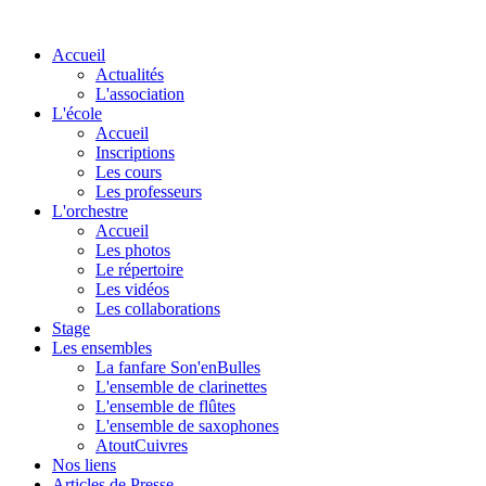
Accueil
Actualités
L'association
L'école
Accueil
Inscriptions
Les cours
Les professeurs
L'orchestre
Accueil
Les photos
Le répertoire
Les vidéos
Les collaborations
Stage
Les ensembles
La fanfare Son'enBulles
L'ensemble de clarinettes
L'ensemble de flûtes
L'ensemble de saxophones
AtoutCuivres
Nos liens
Articles de Presse